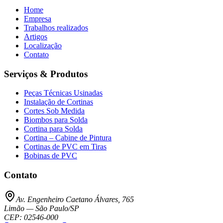
Home
Empresa
Trabalhos realizados
Artigos
Localização
Contato
Serviços & Produtos
Peças Técnicas Usinadas
Instalação de Cortinas
Cortes Sob Medida
Biombos para Solda
Cortina para Solda
Cortina – Cabine de Pintura
Cortinas de PVC em Tiras
Bobinas de PVC
Contato
Av. Engenheiro Caetano Álvares, 765
Limão
—
São Paulo
/
SP
CEP:
02546-000