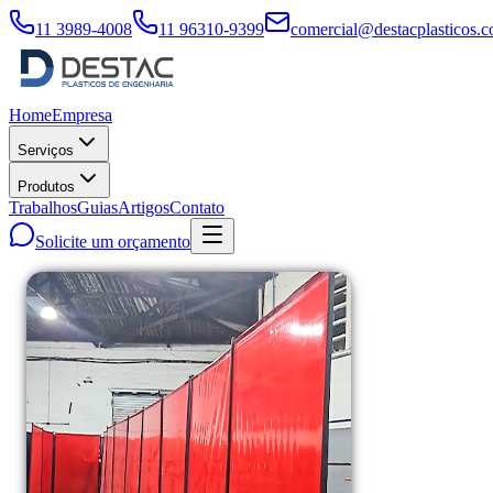
11 3989-4008
11 96310-9399
comercial@destacplasticos.c
Home
Empresa
Serviços
Produtos
Trabalhos
Guias
Artigos
Contato
Solicite um orçamento