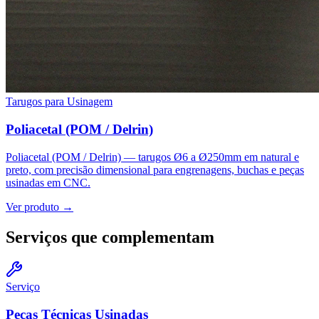
Tarugos para Usinagem
Poliacetal (POM / Delrin)
Poliacetal (POM / Delrin) — tarugos Ø6 a Ø250mm em natural e
preto, com precisão dimensional para engrenagens, buchas e peças
usinadas em CNC.
Ver produto →
Serviços que complementam
Serviço
Peças Técnicas Usinadas