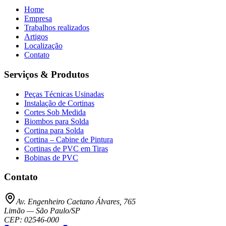
Home
Empresa
Trabalhos realizados
Artigos
Localização
Contato
Serviços & Produtos
Peças Técnicas Usinadas
Instalação de Cortinas
Cortes Sob Medida
Biombos para Solda
Cortina para Solda
Cortina – Cabine de Pintura
Cortinas de PVC em Tiras
Bobinas de PVC
Contato
Av. Engenheiro Caetano Álvares, 765
Limão
—
São Paulo
/
SP
CEP:
02546-000