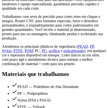
modernos e equipe especializada, garantimos precisão, rapidez e
qualidade em cada corte.
Trabalhamos com serra de precisão para cortes retos em chapas e
tarugos, Router CNC para formatos especiais, furos e desenhos
personalizados, e esquadrejamento para cortes padronizados em
grandes quantidades. Você recebe o material já dimensionado,
pronto para uso ou montagem, eliminando perdas e acelerando sua
produção.
Atendemos os principais plásticos de engenharia (
PEAD
,
PP
,
Nylon
,
PTFE
,
POM
, PC,
PU
,
acrílico
e
policarbonato
), em qualquer
cor e espessura disponível em estoque. Lotes únicos ou em série,
com prazo ágil e atendimento técnico para orientar a melhor
combinação de material + corte para seu projeto.
Materiais que trabalhamos
PEAD — Polietileno de Alta Densidade
PP — Polipropileno
Nylon (PA6 e PA6.6)
PTFE — Teflon®