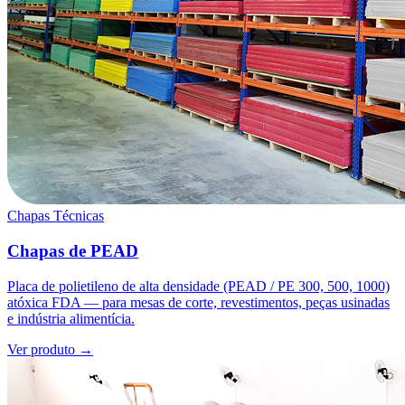
Chapas Técnicas
Chapas de PEAD
Placa de polietileno de alta densidade (PEAD / PE 300, 500, 1000)
atóxica FDA — para mesas de corte, revestimentos, peças usinadas
e indústria alimentícia.
Ver produto →